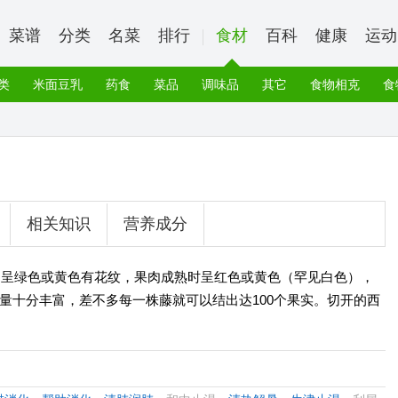
菜谱
分类
名菜
排行
食材
百科
健康
运动
类
米面豆乳
药食
菜品
调味品
其它
食物相克
食
相关知识
营养成分
，呈绿色或黄色有花纹，果肉成熟时呈红色或黄色（罕见白色），
量十分丰富，差不多每一株藤就可以结出达100个果实。切开的西