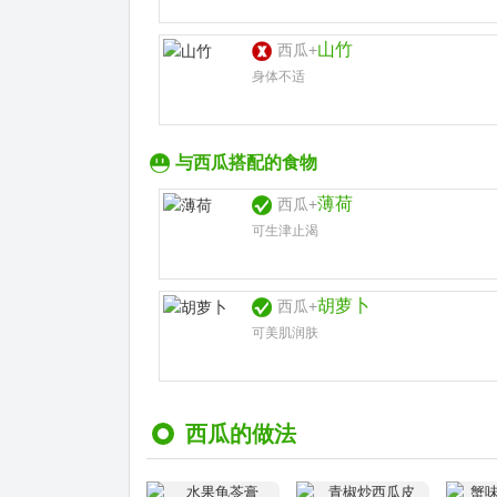
山竹
西瓜+
身体不适
与西瓜搭配的食物
薄荷
西瓜+
可生津止渴
胡萝卜
西瓜+
可美肌润肤
西瓜的做法