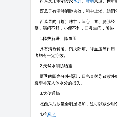
西瓜皮用来治肾炎
水肿
、
肝病
黄疸、糖尿
西瓜子有清肺润肺功效，和中止渴、助消
西瓜果肉（瓤）味甘，归心、胃、膀胱经
壅，满闷不舒，小便不利，口鼻生疮，暑热
1.降热解暑、降血压
具有清热解暑、泻火除烦、降血压等作用
者均有一定疗效。
2.天然水润防晒霜
夏季的阳光分外强烈，日光直射导致紫外
夏季补充人体水分的损失。
3.大便通畅
吃西瓜后尿量会明显增加，这可以减少胆
4.抗
衰老