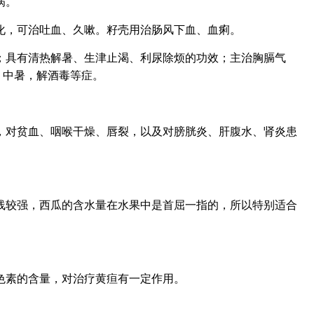
病。
化，可治吐血、久嗽。籽壳用治肠风下血、血痢。
；具有清热解暑、生津止渴、利尿除烦的功效；主治胸膈气
，中暑，解酒毒等症。
，对贫血、咽喉干燥、唇裂，以及对膀胱炎、肝腹水、肾炎患
线较强，西瓜的含水量在水果中是首屈一指的，所以特别适合
色素的含量，对治疗黄疸有一定作用。