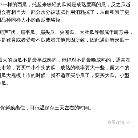
小一样的西瓜，托起来较轻的瓜就是成熟度高的瓜，反之瓜越
期会有相当大一部分水分被蒸腾作用消耗掉了，从而积累了更
同品种同样大小的西瓜要略轻。
葫芦”状，扁平瓜、扁头瓜、尖嘴瓜、大肚瓜等都属于畸形果，
多是败育或者受粉不良或者其他原因所致，因此遇到畸形瓜一
硕大的西瓜不是最早成熟的，但绝对不是最晚成熟的，通常在
上市前，要买中小个头的瓜，成熟的概率要大一些，而大个的
西瓜大规模上市的时候，就不适宜买小瓜了，要买大瓜。小型
藤瓜。
用保鲜膜裹住，可低温保存三天左右的时间。
查看详情 >>