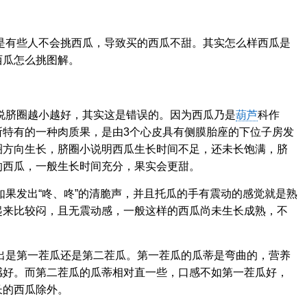
是有些人不会挑西瓜，导致买的西瓜不甜。其实怎么样西瓜是
西瓜怎么挑图解。
说脐圈越小越好，其实这是错误的。因为西瓜乃是
葫芦
科作
所特有的一种肉质果，是由3个心皮具有侧膜胎座的下位子房发
圈方向生长，脐圈小说明西瓜生长时间不足，还未长饱满，脐
的西瓜，一般生长时间充分，果实会更甜。
果发出“咚、咚”的清脆声，并且托瓜的手有震动的感觉就是熟
起来比较闷，且无震动感，一般这样的西瓜尚未生长成熟，不
出是第一茬瓜还是第二茬瓜。第一茬瓜的瓜蒂是弯曲的，营养
感好。而第二茬瓜的瓜蒂相对直一些，口感不如第一茬瓜好，
长的西瓜除外。