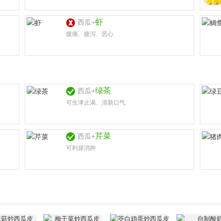
虾
西瓜+
腹痛、腹泻、恶心
绿茶
西瓜+
可生津止渴、清新口气
芹菜
西瓜+
可利尿消肿