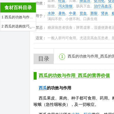
血痢、
吐血
、久嗽、
降血压
、
促消化
、
促
功效：
除烦、
泻火除烦
、肠风下血、
治疗高血压
食材百科目录
水肿
、
暑热
、
中暑
、
贫血
、
唇裂
、
肾炎
、
用于：
1 西瓜的功效与作用_西瓜的营养价值
满闷不舒、小便不利、口鼻生疮
2 西瓜的选购技巧_西瓜的存储
禁忌：
糖尿病患者慎食；脾胃虚寒，湿盛便溏者
适宜：
一般人群均可食用。尤适宜高血压患者、
西瓜的功效与作用_西瓜的
1
目录
西瓜的功效与作用_西瓜的营养价值
西瓜
的功效与作用
西瓜果皮、果肉、种子都可食用、药用。
喉蛾（急性咽喉炎），及一切喉症。