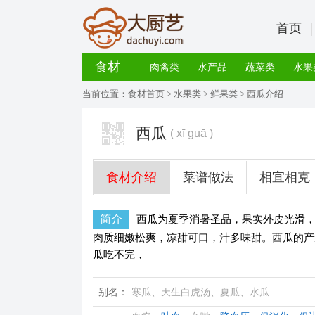
首页
食材
肉禽类
水产品
蔬菜类
水果
当前位置：
食材首页
>
水果类
>
鲜果类
> 西瓜介绍
西瓜
( xī guā )
食材介绍
菜谱做法
相宜相克
简介
西瓜为夏季消暑圣品，果实外皮光滑
肉质细嫩松爽，凉甜可口，汁多味甜。西瓜的产
瓜吃不完，
别名：
寒瓜、天生白虎汤、夏瓜、水瓜