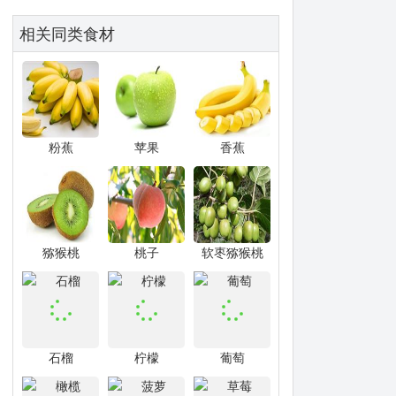
相关同类食材
粉蕉
苹果
香蕉
猕猴桃
桃子
软枣猕猴桃
石榴
柠檬
葡萄