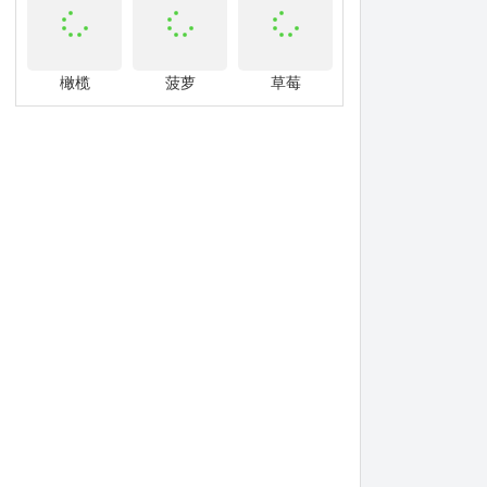
橄榄
菠萝
草莓