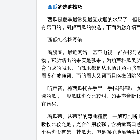
西瓜
的选购技巧
西瓜是夏季最常见最受欢迎的水果了，但
有窍门的，图解西瓜的挑选，下面为您介绍
西瓜怎么挑图解
看脐圈。最近网络上甚至电视上都在报导
物，它所结出的果实是瓠果，为葫芦科瓜类
育而成的假果。而瓠果都是从果柄开始向脐
圈没有被顶圆。而脐圈大又圆而且略微凹陷
听声音。将西瓜托在手里，手指轻轻敲，如
透的瓜，一般瓜味也会比较甜。如果声音听
宜购买。
看瓜蒂。从蒂部的弯曲程度，一般可判断
吸收比较充足，光合作用较强，含糖量高口
个头也没有第一茬瓜大。但是保护地吊秧生