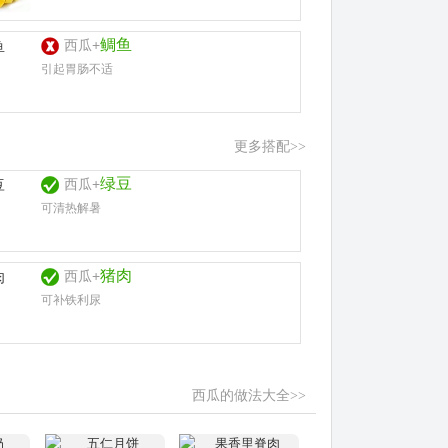
鲷鱼
西瓜+
引起胃肠不适
更多搭配>>
绿豆
西瓜+
可清热解暑
猪肉
西瓜+
可补铁利尿
西瓜的做法大全>>