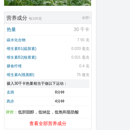
营养成分
全部>
每100克
热量
30 千卡
碳水化合物
7.55 克
维生素B1(硫胺素)
0.033 毫克
维生素B2(核黄素)
0.021 毫克
膳食纤维
0.4 克
维生素A(视黄醇)
75 微克
摄入30千卡热量相当于做以下运动：
走路
8分钟
跑步
4分钟
评价：
低胆固醇，低钠盐，低饱和脂肪酸
查看全部营养成分