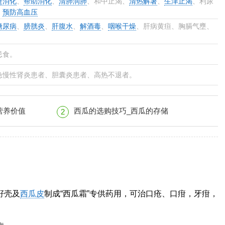
进消化
、
帮助消化
、
清肺润肺
、和中止渴、
清热解暑
、
生津止渴
、利尿
、
预防高血压
糖尿病
、
膀胱炎
、
肝腹水
、
解酒毒
、
咽喉干燥
、肝病黄疸、胸膈气壅、
忌食。
急慢性肾炎患者、胆囊炎患者、高热不退者。
营养价值
西瓜的选购技巧_西瓜的存储
2
籽壳及
西瓜皮
制成“西瓜霜”专供药用，可治口疮、口疳，牙疳，