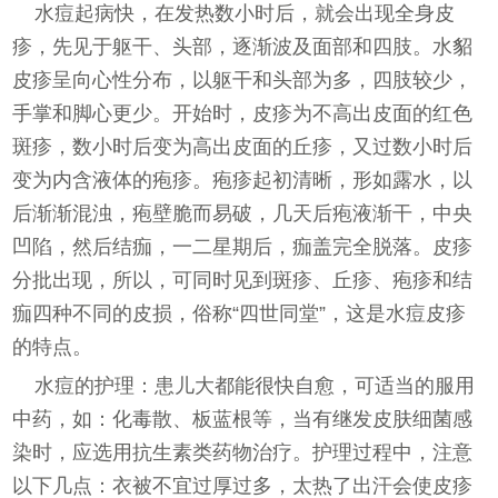
水痘起病快，在发热数小时后，就会出现全身皮
疹，先见于躯干、头部，逐渐波及面部和四肢。水貂
皮疹呈向心性分布，以躯干和头部为多，四肢较少，
手掌和脚心更少。开始时，皮疹为不高出皮面的红色
斑疹，数小时后变为高出皮面的丘疹，又过数小时后
变为内含液体的疱疹。疱疹起初清晰，形如露水，以
后渐渐混浊，疱壁脆而易破，几天后疱液渐干，中央
凹陷，然后结痂，一二星期后，痂盖完全脱落。皮疹
分批出现，所以，可同时见到斑疹、丘疹、疱疹和结
痂四种不同的皮损，俗称“四世同堂”，这是水痘皮疹
的特点。
水痘的护理：患儿大都能很快自愈，可适当的服用
中药，如：化毒散、板蓝根等，当有继发皮肤细菌感
染时，应选用抗生素类药物治疗。护理过程中，注意
以下几点：衣被不宜过厚过多，太热了出汗会使皮疹