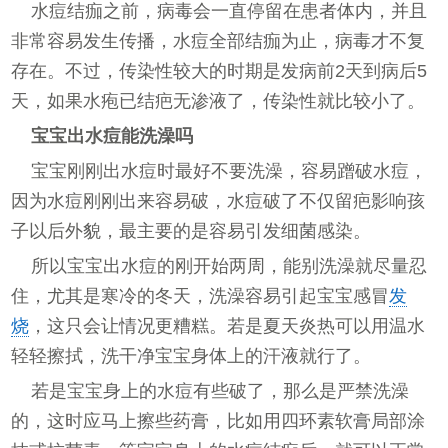
水痘结痂之前，病毒会一直停留在患者体内，并且
非常容易发生传播，水痘全部结痂为止，病毒才不复
存在。不过，传染性较大的时期是发病前2天到病后5
天，如果水疱已结疤无渗液了，传染性就比较小了。
宝宝出水痘能洗澡吗
宝宝刚刚出水痘时最好不要洗澡，容易蹭破水痘，
因为水痘刚刚出来容易破，水痘破了不仅留疤影响孩
子以后外貌，最主要的是容易引发细菌感染。
所以宝宝出水痘的刚开始两周，能别洗澡就尽量忍
住，尤其是寒冷的冬天，洗澡容易引起宝宝感冒
发
烧
，这只会让情况更糟糕。若是夏天炎热可以用温水
轻轻擦拭，洗干净宝宝身体上的汗液就行了。
若是宝宝身上的水痘有些破了，那么是严禁洗澡
的，这时应马上擦些药膏，比如用四环素软膏局部涂