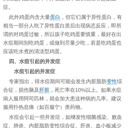
症。
此外鸡蛋内含大量
蛋白
，但它们属于异性蛋白，有
相当一部分人吃了异性蛋白质后出现病态反应，即所
谓的对鸡蛋过敏，所以孩子吃鸡蛋要慎重，最好在出
水痘期间别吃鸡蛋，或做到尽量少吃，若是吃鸡蛋也
应该吃水煮的清淡型鸡蛋。
四、水痘引起的并发症
水痘引起的并发症
专家指出，得水痘期间可能会发生内脏脂肪
变性
综
合征，损伤脑及
肝脏
，死亡率在10%以上。如果水痘
病人服用阿司匹林，就会加大患这种病的几率。建议
服用扑热息痛（如百服宁）类药物。
水痘会引起一些并发症，如继发性细菌感染、败血
症、肺炎、内脏脂肪变性综合征、肝炎、血小板减少