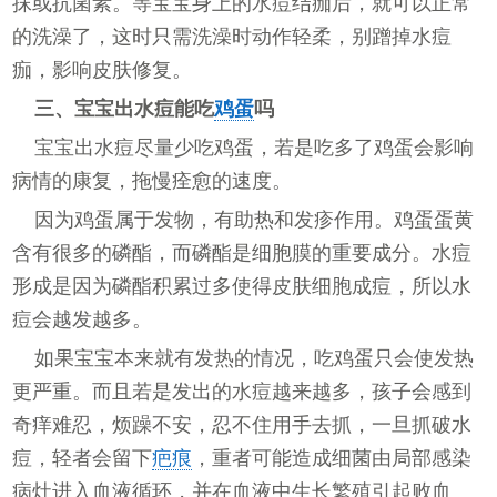
抹或抗菌素。等宝宝身上的水痘结痂后，就可以正常
的洗澡了，这时只需洗澡时动作轻柔，别蹭掉水痘
痂，影响皮肤修复。
三、宝宝出水痘能吃
鸡蛋
吗
宝宝出水痘尽量少吃鸡蛋，若是吃多了鸡蛋会影响
病情的康复，拖慢痊愈的速度。
因为鸡蛋属于发物，有助热和发疹作用。鸡蛋蛋黄
含有很多的磷酯，而磷酯是细胞膜的重要成分。水痘
形成是因为磷酯积累过多使得皮肤细胞成痘，所以水
痘会越发越多。
如果宝宝本来就有发热的情况，吃鸡蛋只会使发热
更严重。而且若是发出的水痘越来越多，孩子会感到
奇痒难忍，烦躁不安，忍不住用手去抓，一旦抓破水
痘，轻者会留下
疤痕
，重者可能造成细菌由局部感染
病灶进入血液循环，并在血液中生长繁殖引起败血