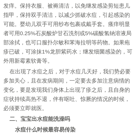
发痒。保持衣服、被褥清洁，以免继发感染剪短患儿
指甲，保持双手清洁，以减少抓破水痘，引起感染的
可能。婴幼儿双手可用纱布包裹或戴手套。瘙痒明显
者可用0.25%石炭酸炉甘石洗剂或5%碳酸氢钠溶液局
部涂拭，也可口服扑尔敏和苯海拉明等药物。如果疱
疹已破，可涂抹1%龙胆紫药水；继发细菌感染的，可
外用新霉素软膏等。
在出现了水痘之后，对于水痘几天好，我们势必要
多加关心，且在发病期间，一定要去多加注意病情的
变化，要是发现我们身体上出现了疹之后，且自身的
症状持续高热不退，伴有呕吐、惊厥的情况的时候，
必须要立即就医。
二、宝宝出水痘能洗澡吗
水痘什么时候最容易传染