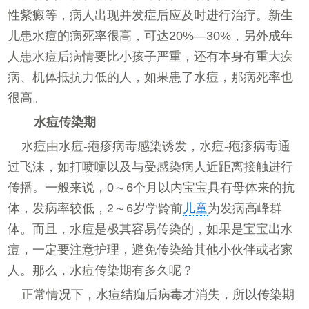
性紫癜等，病人出现并发症后应及时进行治疗。新生
儿患水痘的病死率很高，可达20%—30%，另外成年
人患水痘后病情要比小孩子严重，还有本身有重大疾
病、机体抵抗力低的人，如果患了水痘，那病死率也
很高。
水痘传染期
水痘由水痘-疱疹病毒感染诱发，水痘-疱疹病毒通
过飞沫，如打喷嚏以及与受感染病人近距离接触进行
传播。一般来说，0～6个月以内宝宝具有母体来的抗
体，发病率较低，2～6岁学龄前
儿童
为发病高峰群
体。而且，水痘是极其容易传染的，如果是宝宝出水
痘，一定要注意护理，避免传染给其他小伙伴或者家
人。那么，水痘传染期有多久呢？
正常情况下，水痘结痴后病毒才消失，所以传染期