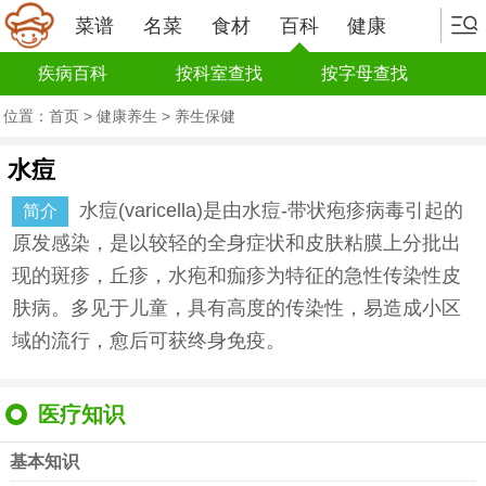
菜谱
名菜
食材
百科
健康
疾病百科
按科室查找
按字母查找
位置：
首页
>
健康养生
>
养生保健
水痘
水痘(varicella)是由水痘-带状疱疹病毒引起的
简介
原发感染，是以较轻的全身症状和皮肤粘膜上分批出
现的斑疹，丘疹，水疱和痂疹为特征的急性传染性皮
肤病。多见于儿童，具有高度的传染性，易造成小区
域的流行，愈后可获终身免疫。
医疗知识
基本知识