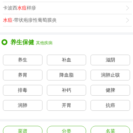
卡波西
水痘
样疹
水痘
-带状疱疹性葡萄膜炎
养生保健
其他疾病
养生
补血
滋阴
养胃
降血脂
润肺止咳
排毒
补钙
健脾
润肺
开胃
抗癌
菜谱
分类
名菜