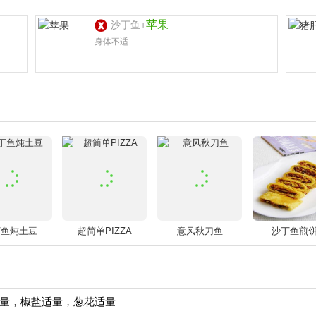
苹果
沙丁鱼+
身体不适
丁鱼炖土豆
超简单PIZZA
意风秋刀鱼
沙丁鱼煎
量，椒盐适量，葱花适量