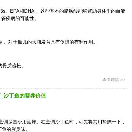
-3s、EPA和DHA.。这些基本的脂肪酸能够帮助身体里的血液
血管疾病的可能性。
类， 对于胎儿的大脑发育具有促进的有利作用。
的骨质疏松。
查看详情 >>
_沙丁鱼的营养价值
A烹调尽量少用油炸。在烹调沙丁鱼时，可先将其用盐腌一下，
丁鱼的腥臭味。