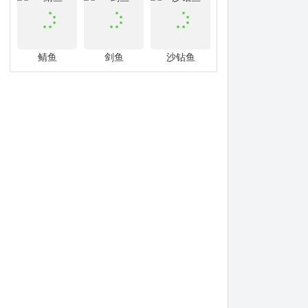
鲭鱼
剑鱼
沙钻鱼