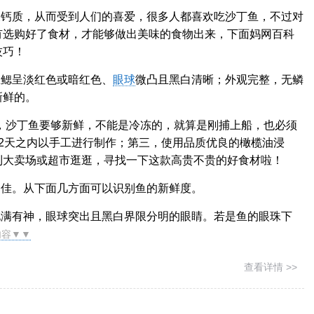
及钙质，从而受到人们的喜爱，很多人都喜欢吃沙丁鱼，不过对
有选购好了食材，才能够做出美味的食物出来，下面妈网百科
技巧！
鱼鳃呈淡红色或暗红色、
眼球
微凸且黑白清晰；外观完整，无鳞
新鲜的。
，沙丁鱼要够新鲜，不能是冷冻的，就算是刚捕上船，也必须
2天之内以手工进行制作；第三，使用品质优良的橄榄油浸
到大卖场或超市逛逛，寻找一下这款高贵不贵的好食材啦！
为佳。从下面几方面可以识别鱼的新鲜度。
饱满有神，眼球突出且黑白界限分明的眼睛。若是鱼的眼珠下
内容▼▼
查看详情 >>