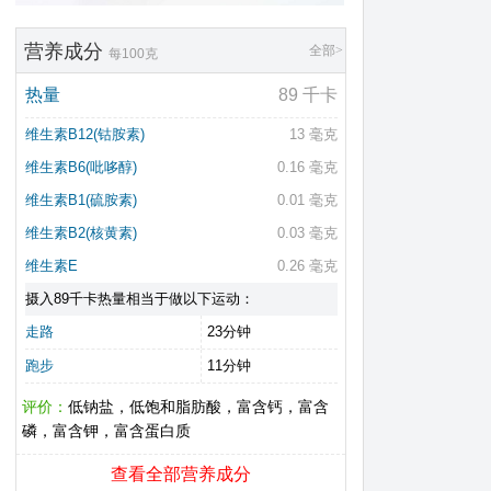
营养成分
全部>
每100克
热量
89 千卡
维生素B12(钴胺素)
13 毫克
维生素B6(吡哆醇)
0.16 毫克
维生素B1(硫胺素)
0.01 毫克
维生素B2(核黄素)
0.03 毫克
维生素E
0.26 毫克
摄入89千卡热量相当于做以下运动：
走路
23分钟
跑步
11分钟
评价：
低钠盐，低饱和脂肪酸，富含钙，富含
磷，富含钾，富含蛋白质
查看全部营养成分