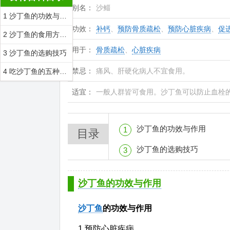
别名：
沙鲻
1 沙丁鱼的功效与作用
功效：
补钙
、
预防骨质疏松
、
预防心脏疾病
、
促
2 沙丁鱼的食用方法_沙丁鱼的制作技巧_沙丁鱼的营养价值
用于：
骨质疏松
、
心脏疾病
3 沙丁鱼的选购技巧
禁忌：
痛风、肝硬化病人不宜食用。
4 吃沙丁鱼的五种原因
适宜：
一般人群皆可食用。沙丁鱼可以防止血栓
沙丁鱼的功效与作用
1
目录
沙丁鱼的选购技巧
3
沙丁鱼的功效与作用
沙丁鱼
的功效与作用
1.预防心脏疾病