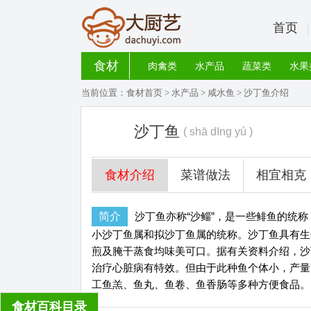
首页
食材
肉禽类
水产品
蔬菜类
水果
当前位置：
食材首页
>
水产品
>
咸水鱼
> 沙丁鱼介绍
沙丁鱼
( shā dīng yú )
食材介绍
菜谱做法
相宜相克
简介
沙丁鱼亦称“沙鲻”，是一些鲱鱼的统
小沙丁鱼属和拟沙丁鱼属的统称。沙丁鱼具有生
煎及腌干蒸食均味美可口。据有关资料介绍，沙
治疗心脏病有特效。但由于此种鱼个体小，产量
工鱼羔、鱼丸、鱼卷、鱼香肠等多种方便食品。
食材百科目录