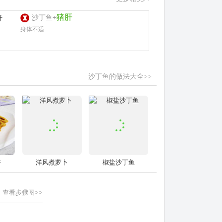
猪肝
沙丁鱼+
身体不适
沙丁鱼的做法大全>>
饼
洋风煮萝卜
椒盐沙丁鱼
查看步骤图>>