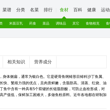
菜谱
分类
名菜
排行
食材
百科
健康
运动
类
米面豆乳
药食
菜品
调味品
其它
食物相克
食
相关知识
营养成分
称，身体侧扁，通常为银白色。它是硬骨鱼纲鲱形目鲱科沙丁鱼属、
长快、繁殖力强的优点，且肉质鲜嫩，含脂肪高。清蒸、红烧、油
丁鱼中含有一种具有5个双键的长链脂肪酸，可防止血栓形成，对
高产值低，保鲜加工困难大，多做鱼粉原料。近年各地都在研制加