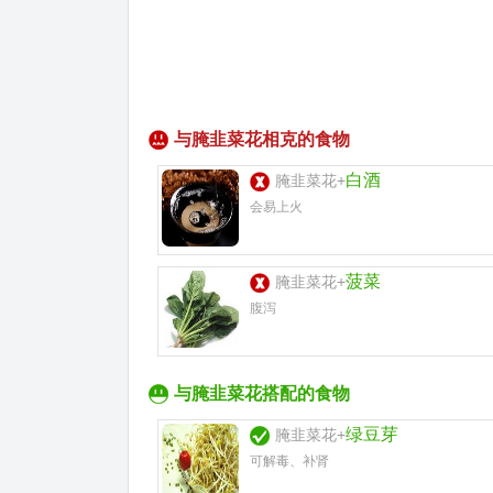
与腌韭菜花相克的食物
白酒
腌韭菜花+
会易上火
菠菜
腌韭菜花+
腹泻
与腌韭菜花搭配的食物
绿豆芽
腌韭菜花+
可解毒、补肾