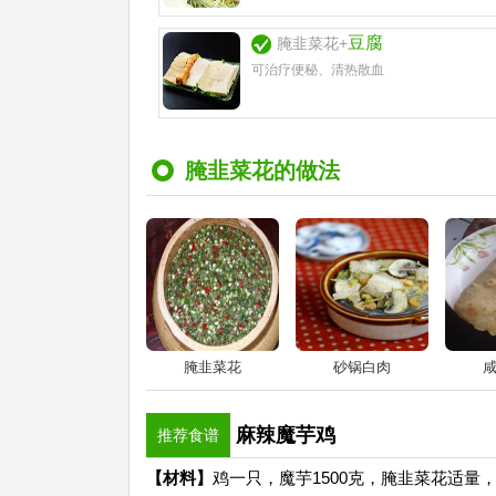
豆腐
腌韭菜花+
可治疗便秘、清热散血
腌韭菜花的做法
腌韭菜花
砂锅白肉
麻辣魔芋鸡
推荐食谱
【材料】
鸡一只，魔芋1500克，腌韭菜花适