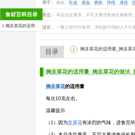
用于：
衄血、
吐血
、
尿血
、
痢疾
、
痔疮
、
漆疮
、
食材百科目录
禁忌：
本品含盐量高，不可大量进食或长期食用
1 腌韭菜花的适用量_腌韭菜花的做法_腌韭菜花适合人群
适宜：
一般人群均可食用。消化能力弱的人不可
腌韭菜花的适用量_腌韭菜花的做法_腌韭
1
目录
腌韭菜花的适用量_腌韭菜花的做法_
腌韭菜花
的适用量
每次10克左右。
温馨提示
（1）因为
韭菜花
有浓烈的气味，进食完
（2）本品含盐量高，不可大量进食或长