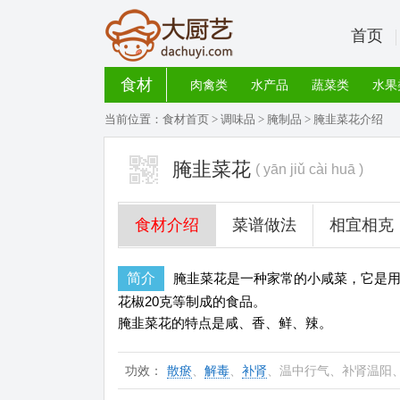
首页
食材
肉禽类
水产品
蔬菜类
水果
当前位置：
食材首页
>
调味品
>
腌制品
> 腌韭菜花介绍
腌韭菜花
( yān jiǔ cài huā )
食材介绍
菜谱做法
相宜相克
简介
腌韭菜花是一种家常的小咸菜，它是用韭菜
花椒20克等制成的食品。
腌韭菜花的特点是咸、香、鲜、辣。
功效：
散瘀
、
解毒
、
补肾
、温中行气、补肾温阳