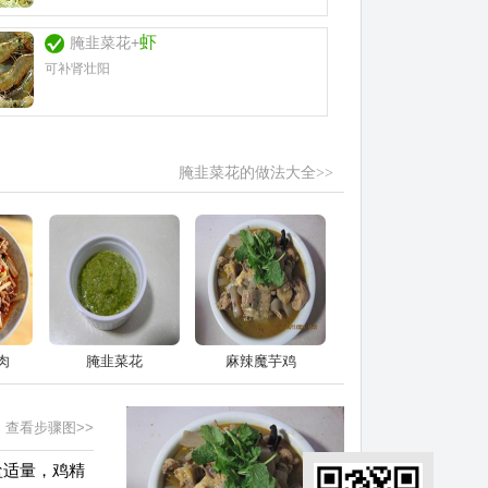
虾
腌韭菜花+
可补肾壮阳
腌韭菜花的做法大全>>
肉
腌韭菜花
麻辣魔芋鸡
查看步骤图>>
盐适量，鸡精