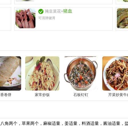
猪血
腌韭菜花+
可清肺健胃
咸香卷饼
家常炒饭
石板钉钉
芹菜炒黄牛
量，八角两个，草果两个，麻椒适量，姜适量，料酒适量，酱油适量，