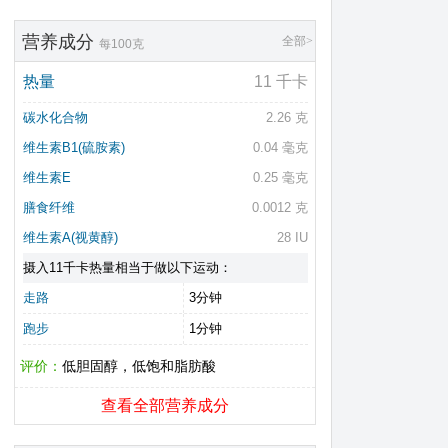
营养成分
全部>
每100克
热量
11 千卡
碳水化合物
2.26 克
维生素B1(硫胺素)
0.04 毫克
维生素E
0.25 毫克
膳食纤维
0.0012 克
维生素A(视黄醇)
28 IU
摄入11千卡热量相当于做以下运动：
走路
3分钟
跑步
1分钟
评价：
低胆固醇，低饱和脂肪酸
查看全部营养成分