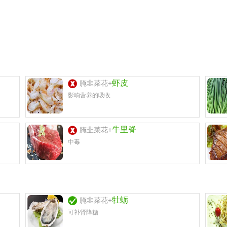
虾皮
腌韭菜花+
影响营养的吸收
牛里脊
腌韭菜花+
中毒
牡蛎
腌韭菜花+
可补肾降糖