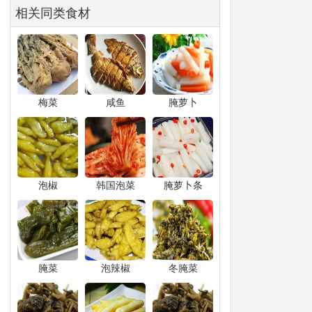
相关同类食材
梅菜
咸鱼
腌萝卜
泡椒
韩国泡菜
腌萝卜条
腌菜
泡辣椒
冬腌菜