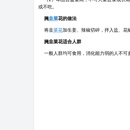
或不吃。
腌
韭菜
花的做法
将韭
菜花
加生姜、辣椒切碎，拌入盐、花
腌韭菜花适合人群
一般人群均可食用，消化能力弱的人不可