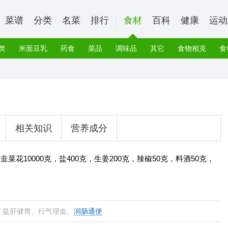
菜谱
分类
名菜
排行
食材
百科
健康
运动
类
米面豆乳
药食
菜品
调味品
其它
食物相克
食
相关知识
营养成分
花10000克，盐400克，生姜200克，辣椒50克，料酒50克，
、益肝健胃、行气理血、
润肠通便