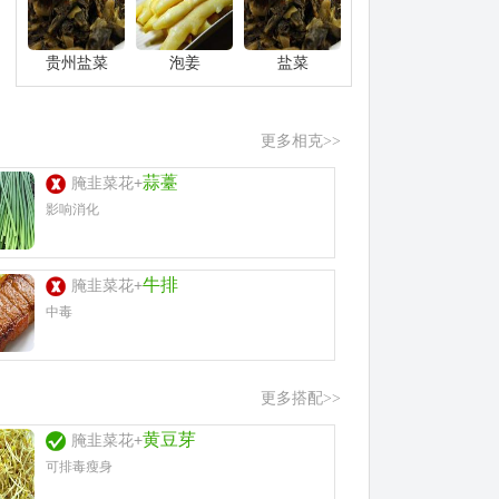
贵州盐菜
泡姜
盐菜
更多相克>>
蒜薹
腌韭菜花+
影响消化
牛排
腌韭菜花+
中毒
更多搭配>>
黄豆芽
腌韭菜花+
可排毒瘦身