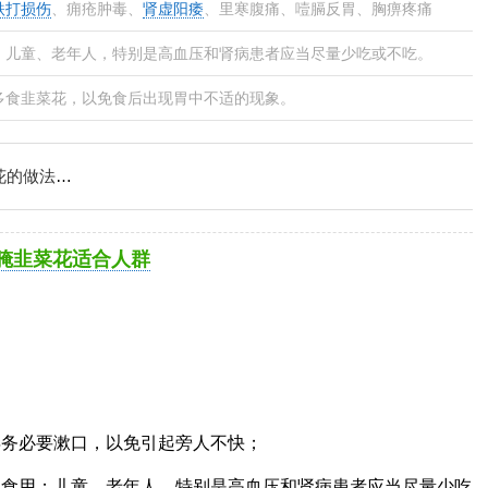
跌打损伤
、痈疮肿毒、
肾虚阳痿
、里寒腹痛、噎膈反胃、胸痹疼痛
；儿童、老年人，特别是高血压和肾病患者应当尽量少吃或不吃。
多食韭菜花，以免食后出现胃中不适的现象。
菜花适合人群
腌韭菜花适合人群
毕务必要漱口，以免引起旁人不快；
期食用；儿童、老年人，特别是高血压和肾病患者应当尽量少吃