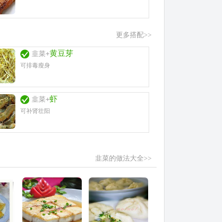
更多搭配>>
黄豆芽
韭菜+
可排毒瘦身
虾
韭菜+
可补肾壮阳
韭菜的做法大全>>