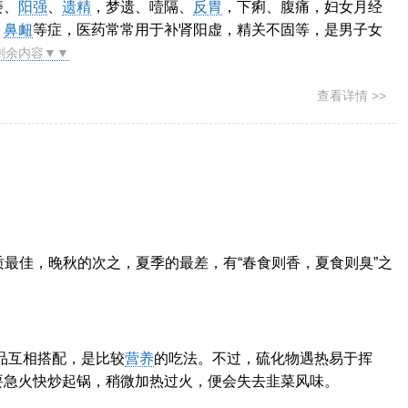
痿、
阳强
、
遗精
，梦遗、噎隔、
反胃
，下痢、腹痛，妇女月经
、
鼻衄
等症，医药常常用于补肾阳虚，精关不固等，是男子女
剩余内容▼▼
查看详情 >>
质最佳，晚秋的次之，夏季的最差，有“春食则香，夏食则臭”之
食品互相搭配，是比较
营养
的吃法。不过，硫化物遇热易于挥
要急火快炒起锅，稍微加热过火，便会失去韭菜风味。