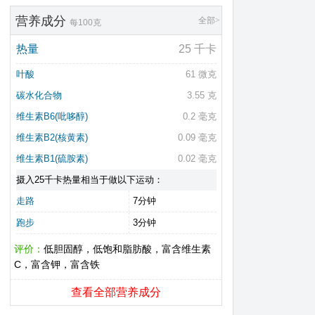
营养成分
全部>
每100克
热量
25 千卡
叶酸
61 微克
碳水化合物
3.55 克
维生素B6(吡哆醇)
0.2 毫克
维生素B2(核黄素)
0.09 毫克
维生素B1(硫胺素)
0.02 毫克
摄入25千卡热量相当于做以下运动：
走路
7分钟
跑步
3分钟
评价：
低胆固醇，低饱和脂肪酸，富含维生素
C，富含钾，富含铁
查看全部营养成分