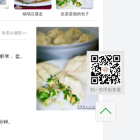
锅塌豆腐盒
韭菜蛋烧肉包子
查看步骤图>>
 虾米， 盐。
扫一扫手机查看
分钟。