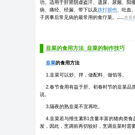
功。适用于肝肾阴虚盗汗、遗尿、尿频、阳
病、痛经、经漏、带下以及
跌打损伤
、吐血
子房事后常见病的最常用的食疗菜。......
查看
韭菜的食用方法_韭菜的制作技巧
韭菜
的食用方法
1.韭菜可以炒、拌，做配料、做馅等。
2.春节食用有益于肝。初春时节的韭菜品
说。
3.隔夜的熟韭菜不宜再吃。
4.韭菜若与维生素B1含量丰富的猪肉类
发，因此，烹调前再切较好，烹调韭菜时需