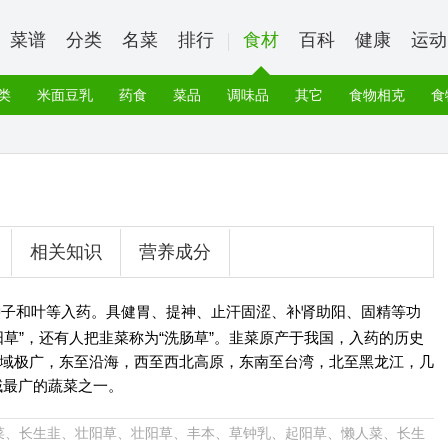
菜谱
分类
名菜
排行
食材
百科
健康
运动
类
米面豆乳
药食
菜品
调味品
其它
食物相克
食
相关知识
营养成分
种子和叶等入药。具健胃、提神、止汗固涩、补肾助阳、固精等功
草”，还有人把韭菜称为“洗肠草”。韭菜原产于我国，入药的历史
域极广，东至沿海，西至西北高原，东南至台湾，北至黑龙江，几
域最广的蔬菜之一。
菜、长生韭、壮阳草、壮阳草、丰本、草钟乳、起阳草、懒人菜、长生