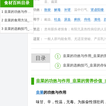
韭、扁菜
食材百科目录
功效：
散瘀
、
解毒
、
补肾
、温中行气、
肾虚阳痿
1 韭菜的功效与作用_韭菜的营养价值_韭菜的食用禁忌_韭菜的适合体质
用于：
衄血、
吐血
、
尿血
、
痢疾
、
痔疮
、
漆疮
、
2 韭菜的食用方法_韭菜的制作技巧
3 韭菜的选购技巧_韭菜的存储
禁忌：
患有眼疾者慎食；有阳亢及热性病症的人
适宜：
一般人群均能食用。尤适宜便秘、产后乳
韭菜的功效与作用_韭菜的营养价值_韭菜的食用禁忌
1
目录
韭菜的选购技巧_韭菜的存
3
韭菜的功效与作用_韭菜的营养价值_
韭菜
的功效与作用
味甘、辛，性温，无毒。为振奋性强壮药