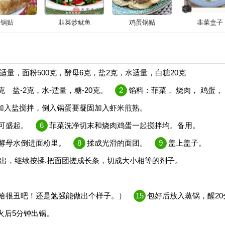
锅贴
韭菜炒鱿鱼
鸡蛋锅贴
韭菜盒子
量，面粉500克，酵母6克，盐2克，水适量，白糖20克
 盐-2克，水-适量，糖-20克。
2
馅料：菲菜， 烧肉， 鸡蛋，
加入盐搅拌，倒入锅蛋要凝固加入虾米煎熟。
可盛起。
6
菲菜洗净切末和烧肉鸡蛋一起搅拌均。备用。
酵母水倒进面粉里。
8
揉成光滑的面团。
9
盖上盖子。
出，继续按揉.把面团搓成长条，切成大小相等的剂子。
哈很丑吧！还是勉强能做出个样子。）
15
包好后放入蒸锅，醒20
火后5分钟出锅。