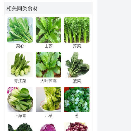
相关同类食材
菜心
山苏
芹菜
青江菜
大叶茼蒿
菠菜
上海青
儿菜
葱