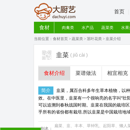
首页
食材
肉禽类
水产品
蔬菜类
水果
当前位置：
食材首页
>
蔬菜类
>
茎叶花类
> 韭菜介绍
韭菜
( jiǔ cài )
食材介绍
菜谱做法
相宜相克
简介
韭菜，属百合科多年生草本植物，以
效。在中医里，韭菜有一个很响亮的名字叫“壮阳
可以追溯到春秋战国时期。韭菜在我国的栽培区
乎所有的省份都有栽培.所以韭菜是中国栽培地
扁菜、韭、丰本、草钟乳、起阳草、懒人
别名：