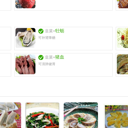
牡蛎
韭菜+
可补肾降糖
猪血
韭菜+
可清肺健胃