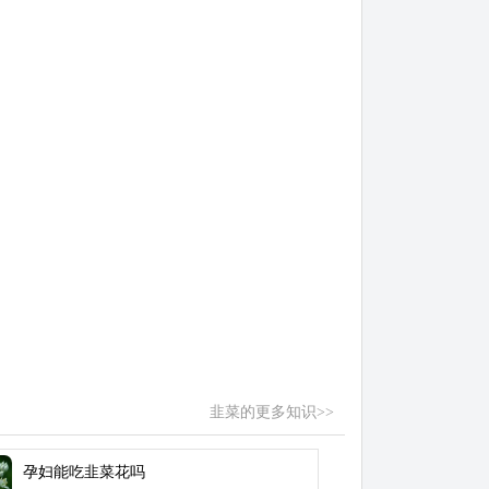
韭菜的更多知识>>
孕妇能吃韭菜花吗