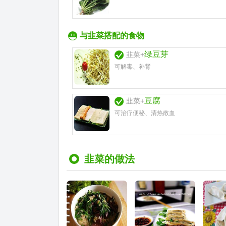
与韭菜搭配的食物
绿豆芽
韭菜+
可解毒、补肾
豆腐
韭菜+
可治疗便秘、清热散血
韭菜的做法