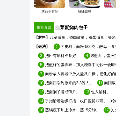
猪血韭菜汤
鲜味锅贴
韭菜蛋烧肉包子
推荐食谱
【材料】
菲菜适量，烧肉适量，鸡蛋适量，虾米适
【做法】
1
面皮料：面粉-500克，酵母－６克
3
把所有馅料准备好。
4
烧热油，蛋液
5
把煎好的蛋弄碎，加入烧肉丁同炒一会即
7
面粉放入容器中放入盐及白糖，把化好的
10
把面团涨到原来的2-3倍大。
11
面团取
12
把面剂子擀成薄片。
13
包入馅料。
14
手指沿着边缘打摺，收口捏拢即可。（哈
16
蒸锅底下加上冷水，蒸15分钟。
17
关