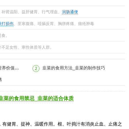
、补肾温阳、益肝健胃、行气理血、
润肠通便
跌打损伤
、里寒腹痛、噎膈反胃、胸痹疼痛、痈疮肿毒
忌食。
汁不足女性、寒性体质等人群。
_韭菜的适合体质
韭菜的食用方法_韭菜的制作技巧
2
储
韭菜的食用禁忌_韭菜的适合体质
，有健胃、提神、温暖作用。根、叶捣汁有消炎止血、止痛之