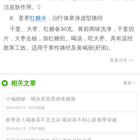
洁皮肤作用。
8、姜枣
红糖水
：治疗体寒身虚型痛经
干姜、大枣、红糖各30克。将前两味洗净，干姜切
片，大枣去核，加红糖煎。喝汤，吃大枣。具有温经
散寒工效。适用于寒性痛经及黄褐斑(肝斑)。
查看详情 >>
相关文章
更多>>
小编揭秘：喝浓茶危害身体健康
2016-03-27 · 6212浏览
春季老人喝春茶不宜太浓 喝浓茶不利心脏春季保健
2016-04-11 · 2797浏览