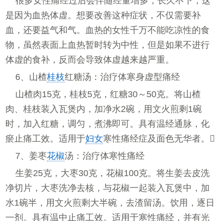
很多女性痛经过后会伴随经量增多，长久不下，这
是因为血热体虚。想要改善这种症状，不仅需要补
血，还要益气和气。血热的女性千万不能吃凉性的食
物，虽然表面上血热暂时转为中性，但是如果不进行
体虚的食补，反而会导致体虚越来越严重。
6、山楂
桂枝
红糖汤：治疗体寒身虚型痛经
山楂肉15克，桂枝5克，红糖30～50克。将山楂
肉、桂枝装入瓦煲内，加净水2碗，用文火煎剩1碗
时，加入红糖，调匀，煮沸即可。具有温经通脉，化
瘀止痛工效。适用于
妇女
寒性痛经症及面色无华者。
7、姜枣
花椒
汤：治疗体寒性痛经
生姜25克，大枣30克，花椒100克。将生姜去皮洗
净切片，大枣洗净去核，与花椒一起装入瓦煲中，加
水1碗半，用文火煎剩大半碗，去渣留汤。饮用，逐日
一剂。具有温中止痛工效。适用于寒性痛经，并有光