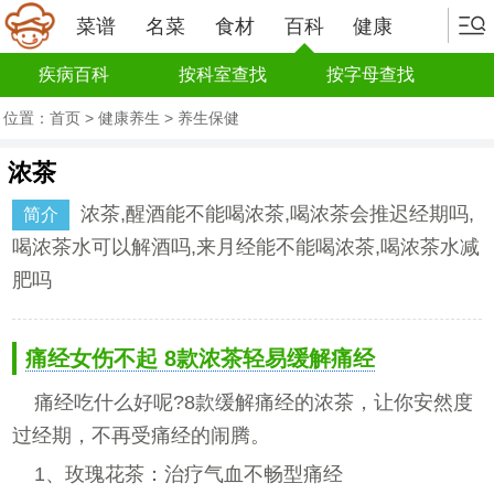
菜谱
名菜
食材
百科
健康
疾病百科
按科室查找
按字母查找
位置：
首页
>
健康养生
>
养生保健
浓茶
浓茶,醒酒能不能喝浓茶,喝浓茶会推迟经期吗,
简介
喝浓茶水可以解酒吗,来月经能不能喝浓茶,喝浓茶水减
肥吗
痛经女伤不起 8款浓茶轻易缓解痛经
痛经吃什么好呢?8款缓解痛经的浓茶，让你安然度
过经期，不再受痛经的闹腾。
1、玫瑰花茶：治疗气血不畅型痛经