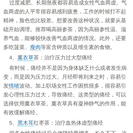
过度减肥、长期熬夜都容易造成女性气血两虚。气
血两虚的人平常很容易感到疲惫，工作的时候打不起
精神，脸色也比较差。想要改善这种状况，就要从基
础开始调理。推荐喝高丽参茶，因为高丽参性温、滋
养气血，能够较快改善气血两虚的情况。此外，还要
多吃菠菜、
瘦肉
等富含钾质以及维生素的食物。
4、
薰衣草
茶：治疗压力过大型痛经
有时候，痛经并不是因为身体缺乏什么或者发生病
变，而是因为压力过大。月经即将到来之时，容易引
发
情绪
波动。加上职场女性工作困扰很多，很容易引
发心理性压力过大，导致痛经。这类型的痛经，可以
选择饮用薰衣草茶。薰衣草具有凝神静气的作用，能
有效缓解痛经。
5、
黑木耳
红枣茶：治疗血热体虚型痛经