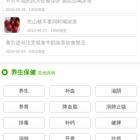
不可不知的四大饮食误区 酒后忌喝浓茶
2016-03-26 · 1303浏览
吃山楂不要同时喝浓茶
2010-06-21 · 1460浏览
膏方进补注意戒食牛奶浓茶饮食禁忌
2016-04-03 · 4353浏览
养生保健
其他疾病
养生
补血
滋阴
养胃
降血脂
润肺止咳
排毒
补钙
健脾
润肺
开胃
抗癌