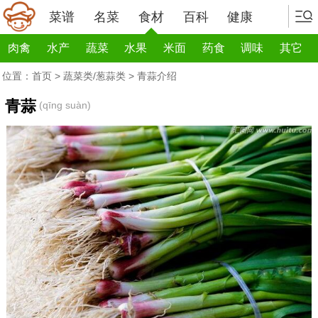
菜谱
名菜
食材
百科
健康
肉禽
水产
蔬菜
水果
米面
药食
调味
其它
位置：
首页
>
蔬菜类/葱蒜类
> 青蒜介绍
青蒜
(qīng suàn)