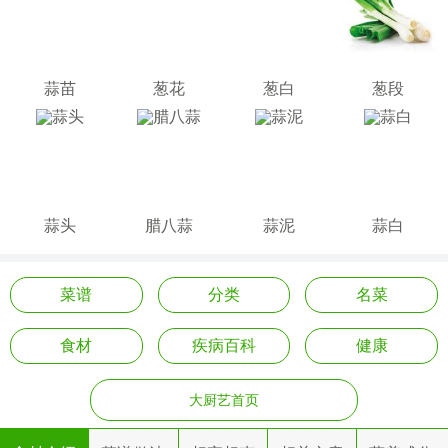
蒜苗
葱花
葱白
葱段
蒜头
腊八蒜
蒜泥
蒜白
菜谱
分类
名菜
食材
疾病百科
健康
大厨艺首页