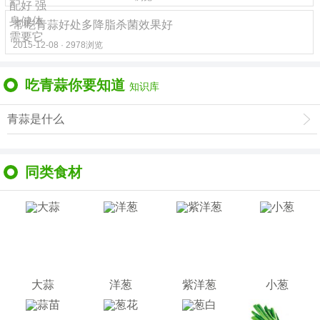
常吃青蒜好处多降脂杀菌效果好
2015-12-08 · 2978浏览
吃青蒜你要知道
知识库
青蒜是什么
同类食材
大蒜
洋葱
紫洋葱
小葱