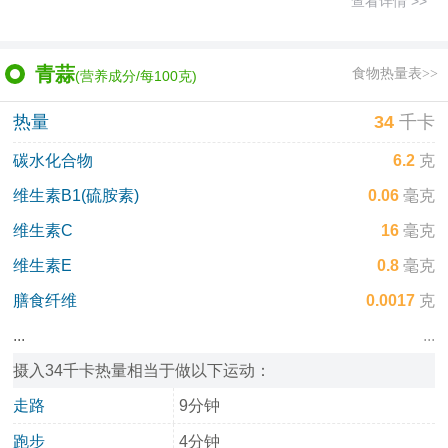
查看详情 >>
青蒜
食物热量表>>
(营养成分/每100克)
热量
34
千卡
碳水化合物
6.2
克
维生素B1(硫胺素)
0.06
毫克
维生素C
16
毫克
维生素E
0.8
毫克
膳食纤维
0.0017
克
...
...
摄入34千卡热量相当于做以下运动：
走路
9分钟
跑步
4分钟