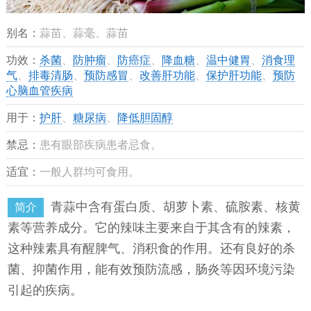
别名：
蒜苗、蒜毫、蒜苗
功效：
杀菌
、
防肿瘤
、
防癌症
、
降血糖
、
温中健胃
、
消食理
气
、
排毒清肠
、
预防感冒
、
改善肝功能
、
保护肝功能
、
预防
心脑血管疾病
用于：
护肝
、
糖尿病
、
降低胆固醇
禁忌：
患有眼部疾病患者忌食。
适宜：
一般人群均可食用。
青蒜中含有蛋白质、胡萝卜素、硫胺素、核黄
简介
素等营养成分。它的辣味主要来自于其含有的辣素，
这种辣素具有醒脾气、消积食的作用。还有良好的杀
菌、抑菌作用，能有效预防流感，肠炎等因环境污染
引起的疾病。