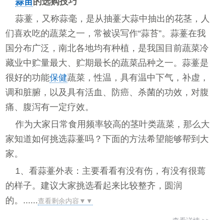
蒜苗
的选购技巧
蒜薹，又称蒜毫，是从抽薹大蒜中抽出的花茎，人
们喜欢吃的蔬菜之一，常被误写作“蒜苔”。蒜薹在我
国分布广泛，南北各地均有种植，是我国目前蔬菜冷
藏业中贮量最大、贮期最长的蔬菜品种之一。蒜薹是
很好的功能
保健
蔬菜，性温，具有温中下气，补虚，
调和脏腑，以及具有活血、防癌、杀菌的功效，对腹
痛、腹泻有一定疗效。
作为大家日常食用频率较高的茎叶类蔬菜，那么大
家知道如何挑选蒜薹吗？下面的方法希望能够帮到大
家。
1、看蒜薹外表：主要看看有没有伤，有没有很蔫
的样子。建议大家挑选看起来比较整齐，圆润
的。......
查看剩余内容▼▼