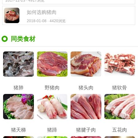
2017-12-23 · 4917浏览
如何选购猪肉
2018-01-08 · 4420浏览
同类食材
猪肺
野猪肉
猪头肉
猪软骨
猪天梯
猪蹄
猪腱子肉
五花肉