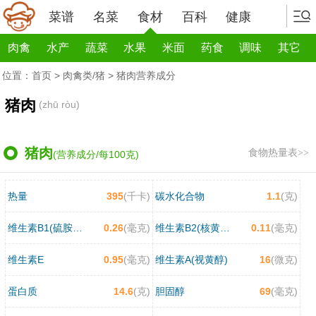
菜谱
名菜
食材
百科
健康
肉禽
水产
蔬菜
水果
米面
药食
调味
其它
位置：
首页
>
肉禽类/猪
> 猪肉营养成分
猪肉
(zhū ròu)
猪肉
食物热量表>>
(营养成分/每100克)
热量
395
(千卡)
碳水化合物
1.1
(克)
维生素B1(硫胺素)
0.26
(毫克)
维生素B2(核黄素)
0.11
(毫克)
维生素E
0.95
(毫克)
维生素A(视黄醇)
16
(微克)
蛋白质
14.6
(克)
胆固醇
69
(毫克)