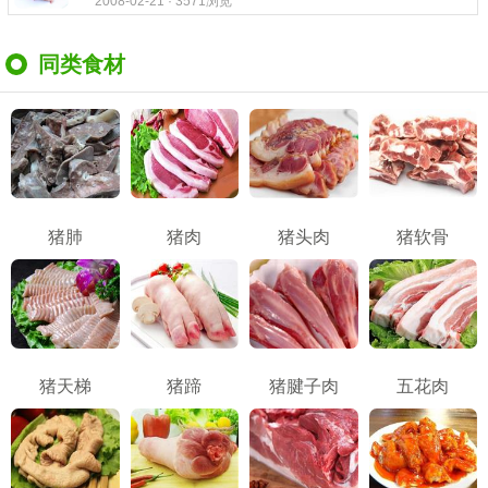
2008-02-21 · 3571浏览
同类食材
猪肺
猪肉
猪头肉
猪软骨
猪天梯
猪蹄
猪腱子肉
五花肉