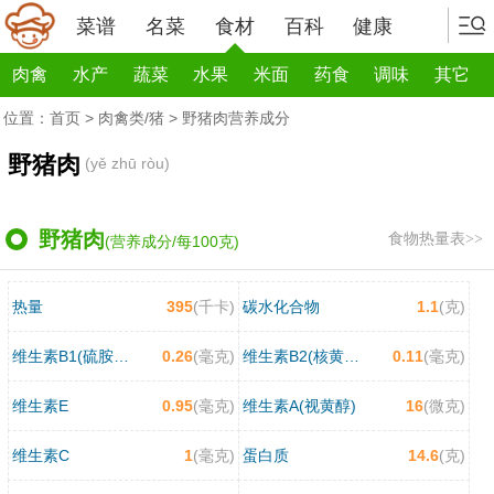
菜谱
名菜
食材
百科
健康
肉禽
水产
蔬菜
水果
米面
药食
调味
其它
位置：
首页
>
肉禽类/猪
> 野猪肉营养成分
野猪肉
(yě zhū ròu)
野猪肉
食物热量表>>
(营养成分/每100克)
热量
395
(千卡)
碳水化合物
1.1
(克)
维生素B1(硫胺素)
0.26
(毫克)
维生素B2(核黄素)
0.11
(毫克)
维生素E
0.95
(毫克)
维生素A(视黄醇)
16
(微克)
维生素C
1
(毫克)
蛋白质
14.6
(克)