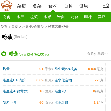
菜谱
名菜
食材
百科
健康
肉禽
水产
蔬菜
水果
米面
药食
调味
其它
位置：
首页
>
水果类/鲜果类
> 粉蕉营养成分
粉蕉
(fěn jiāo)
粉蕉
食物热量表>>
(营养成分/每100克)
热量
91
(千卡)
维生素B2(核黄素)
0.04
(毫克)
维生素B1(硫胺素)
0.02
(毫克)
碳水化合物
22
(克)
维生素A(视黄醇)
10
(微克)
维生素C
8
(毫克)
胡萝卜素
60
(微克)
膳食纤维
1.2
(克)