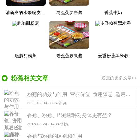
清新爽的水果脆皮肠披萨
粉蕉菠萝果酱
香蕉牛奶
脆脆甜粉蕉
粉蕉菠萝果酱
麦香粉蕉黑米卷
粉蕉相关文章
粉蕉的更多文章>>
粉蕉的功效与作用_营养价值_食用禁忌_适用人群_如何挑选粉蕉
2021-02-04 · 8867浏览
香蕉、粉蕉、巴蕉哪种对身体更有益？
2016-03-24 · 14383浏览
香蕉与粉蕉的区别和作用