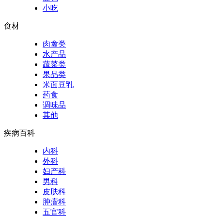
小吃
食材
肉禽类
水产品
蔬菜类
果品类
米面豆乳
药食
调味品
其他
疾病百科
内科
外科
妇产科
男科
皮肤科
肿瘤科
五官科