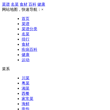
菜谱
名菜
食材
百科
健康
网站地图，快速导航：
×
首页
菜谱
菜谱分类
名菜
排行
食材
疾病百科
健康
运动
菜系
川菜
粤菜
湘菜
西餐
家常菜
海鲜
面包