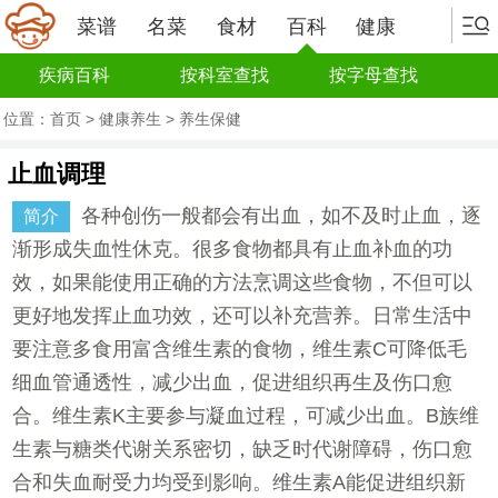
菜谱
名菜
食材
百科
健康
疾病百科
按科室查找
按字母查找
位置：
首页
>
健康养生
>
养生保健
止血调理
各种创伤一般都会有出血，如不及时止血，逐
简介
渐形成失血性休克。很多食物都具有止血补血的功
效，如果能使用正确的方法烹调这些食物，不但可以
更好地发挥止血功效，还可以补充营养。日常生活中
要注意多食用富含维生素的食物，维生素C可降低毛
细血管通透性，减少出血，促进组织再生及伤口愈
合。维生素K主要参与凝血过程，可减少出血。B族维
生素与糖类代谢关系密切，缺乏时代谢障碍，伤口愈
合和失血耐受力均受到影响。维生素A能促进组织新