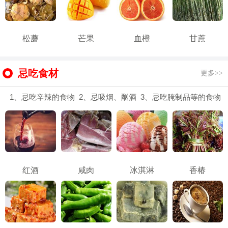
松蘑
芒果
血橙
甘蔗
忌吃食材
更多>>
1、忌吃辛辣的食物 2、忌吸烟、酗酒 3、忌吃腌制品等的食物
红酒
咸肉
冰淇淋
香椿