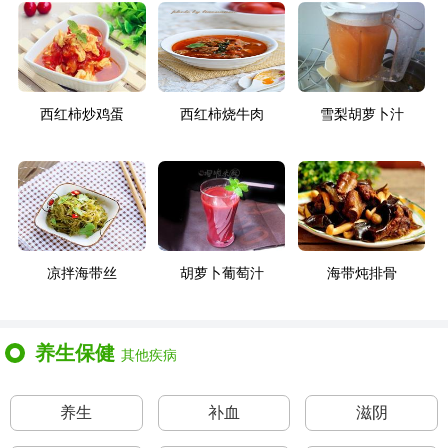
西红柿炒鸡蛋
西红柿烧牛肉
雪梨胡萝卜汁
凉拌海带丝
胡萝卜葡萄汁
海带炖排骨
养生保健
其他疾病
养生
补血
滋阴