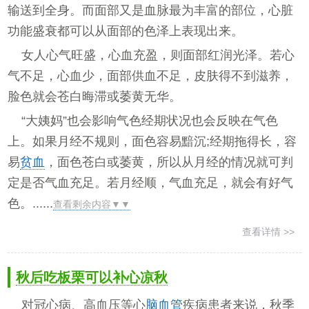
输送到全身。而面部又是血脉最为丰富的部位，心脏
功能盛衰都可以从面部的色泽上表现出来。
女人心气旺盛，心血充盈，则面部红润光泽。若心
气不足，心血少，面部供血不足，皮肤得不到滋养，
脸色就会苍白晦滞或萎黄无华。
“大姨妈”也会影响气色经期状况也会反映在气色
上。如果月经不规则，面色容易黯沉;经期拖得长，容
易
贫血
，面色苍白或萎黄，所以从月经的情况就可判
定是否气血充足。若月经顺，气血充足，就会有好气
色。......
查看剩余内容▼▼
查看详情 >>
秋后吃板栗可以补心凉秋
对冠心病、高血压等心
脑血管
疾病患者来说，秋季