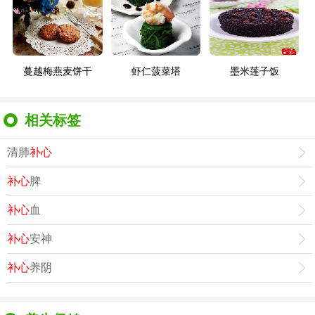
蔓越梅燕麦饼干
虾仁菠菜塔
墨米莲子饭
相关标签
清肺
补心
补心
脾
补心
血
补心
安神
补心
养阴