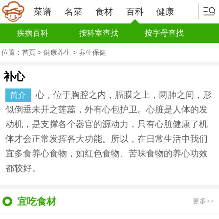
菜谱
名菜
食材
百科
健康
疾病百科
按科室查找
按字母查找
位置：
首页
>
健康养生
>
养生保健
补心
心，位于胸腔之内，膈膜之上，两肺之间，形
简介
似倒垂未开之莲蕊，外有心包护卫。心脏是人体的发
动机，是支撑各个器官的源动力，只有心脏健康了机
体才会正常发挥各大功能。所以，在日常生活中我们
宜多食养心食物，如红色食物、苦味食物的养心功效
都较好。
宜吃食材
更多>>