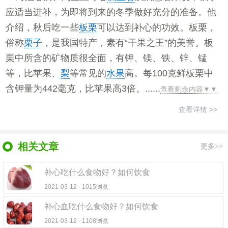
应适当进补，为即将到来的冬季做好充分的准备。他
介绍，秋后吃一些
板栗
可以达到补心的功效。板栗，
俗称
栗子
，是我国特产，素有“干果之王”的美誉。板
栗中所含的矿物质很全面，有钾、镁、铁、锌、锰
等，比苹果、
梨
等常见的
水果
高。每100克鲜板栗中
含钾量为442毫克，比苹果高3倍。......
查看剩余内容▼▼
查看详情 >>
相关文章
更多>>
补心吃什么食物好？如何饮食
2021-03-12 · 1015浏览
补心血吃什么食物好？如何饮食
2021-03-12 · 1108浏览