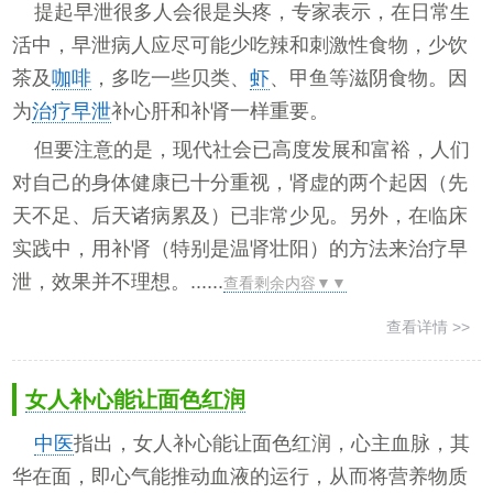
提起早泄很多人会很是头疼，专家表示，在日常生
活中，早泄病人应尽可能少吃辣和刺激性食物，少饮
茶及
咖啡
，多吃一些贝类、
虾
、甲鱼等滋阴食物。因
为
治疗早泄
补心肝和补肾一样重要。
但要注意的是，现代社会已高度发展和富裕，人们
对自己的身体健康已十分重视，肾虚的两个起因（先
天不足、后天诸病累及）已非常少见。另外，在临床
实践中，用补肾（特别是温肾壮阳）的方法来治疗早
泄，效果并不理想。......
查看剩余内容▼▼
查看详情 >>
女人补心能让面色红润
中医
指出，女人补心能让面色红润，心主血脉，其
华在面，即心气能推动血液的运行，从而将营养物质