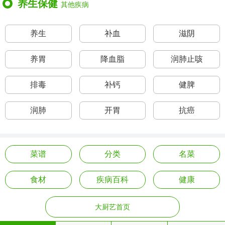
养生保健
其他疾病
养生
补血
滋阴
养胃
降血脂
润肺止咳
排毒
补钙
健脾
润肺
开胃
抗癌
菜谱
分类
名菜
食材
疾病百科
健康
大厨艺首页