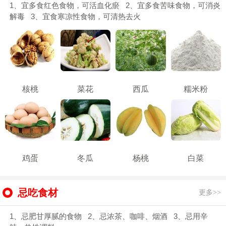
1、宜多食红色食物，可活血化瘀 2、宜多食苦味食物，可消炎
解毒 3、宜食寒凉性食物，可清热去火
核桃
菜花
西瓜
糯米粉
鸡蛋
冬瓜
杨桃
白菜
忌吃食材
更多>>
1、忌肥甘厚腻的食物 2、忌浓茶、咖啡、烟酒 3、忌用辛