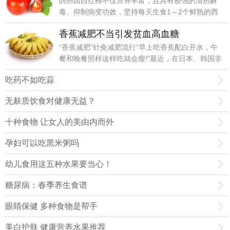
防癌因西红柿不仅营养丰富，且具有较强的清热解
毒、抑制病变功效，坚持每天生食1～2个鲜熟的西
红柿，可起到防癌和辅助治疗癌症的作用。
香蕉减肥不当引发贫血高血糖
“香蕉减肥”针灸减肥流行“早上吃香蕉配白开水，午
餐和晚餐照样这样吃就会瘦!”最近，在日本、韩国非
常流行的“香蕉减肥法”成网上热贴。
吃药不如吃蒜
无麸质饮食对健康无益？
十种食物 让女人的美由内而外
孕妇可以吃黑米粥吗
幼儿食用这五种水果要当心！
糖尿病：春季养生食谱
眼睛保健 多种食物是帮手
美白护肤 健康营养水果推荐