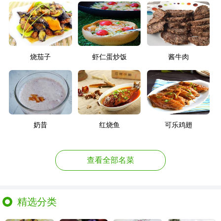
烧茄子
虾仁蛋炒饭
酱牛肉
奶昔
红烧鱼
可乐鸡翅
查看全部名菜
精选分类