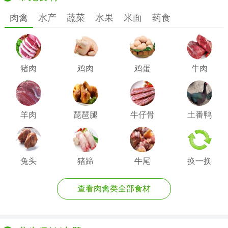
肉禽
水产
蔬菜
水果
米面
药食
猪肉
鸡肉
鸡蛋
牛肉
羊肉
琵琶腿
牛仔骨
土番鸭
兔头
猪蹄
牛尾
换一换
查看肉禽类全部食材