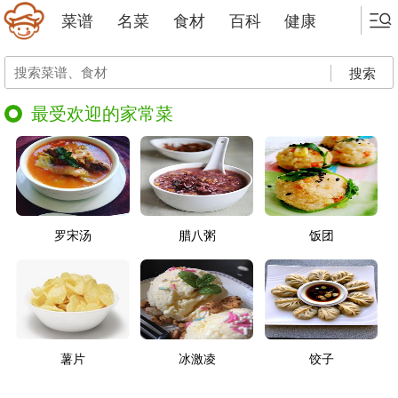
菜谱
名菜
食材
百科
健康
搜索
最受欢迎的家常菜
罗宋汤
腊八粥
饭团
薯片
冰激凌
饺子