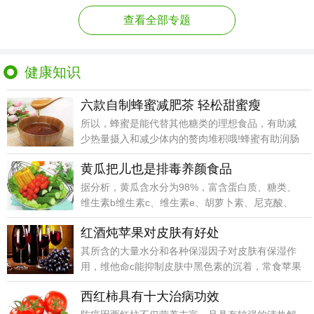
查看全部专题
健康知识
六款自制蜂蜜减肥茶 轻松甜蜜瘦
所以，蜂蜜是能代替其他糖类的理想食品，有助减
少热量摄入和减少体内的赘肉堆积哦!蜂蜜有助润肠
通便蜂蜜蕴含的脂肪酸能促进肠状的活性蠕动。
黄瓜把儿也是排毒养颜食品
据分析，黄瓜含水分为98%，富含蛋白质、糖类、
维生素b维生素c、维生素e、胡萝卜素、尼克酸、
钙、磷、铁等营养成分。
红酒炖苹果对皮肤有好处
其所含的大量水分和各种保湿因子对皮肤有保湿作
用，维他命c能抑制皮肤中黑色素的沉着，常食苹果
可淡化面部雀斑及黄褐斑。
西红柿具有十大治病功效