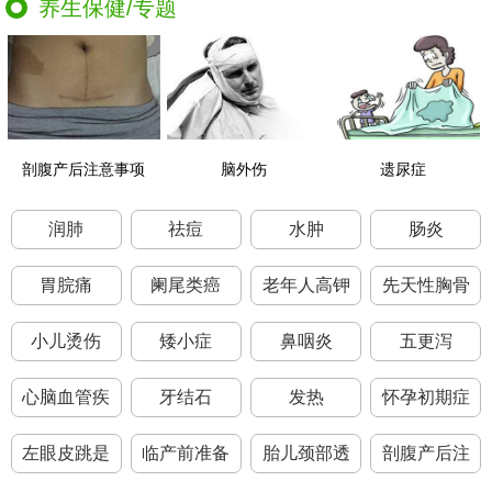
养生保健/专题
剖腹产后注意事项
脑外伤
遗尿症
润肺
祛痘
水肿
肠炎
胃脘痛
阑尾类癌
老年人高钾
先天性胸骨
小儿烫伤
矮小症
鼻咽炎
五更泻
心脑血管疾
牙结石
发热
怀孕初期症
左眼皮跳是
临产前准备
胎儿颈部透
剖腹产后注