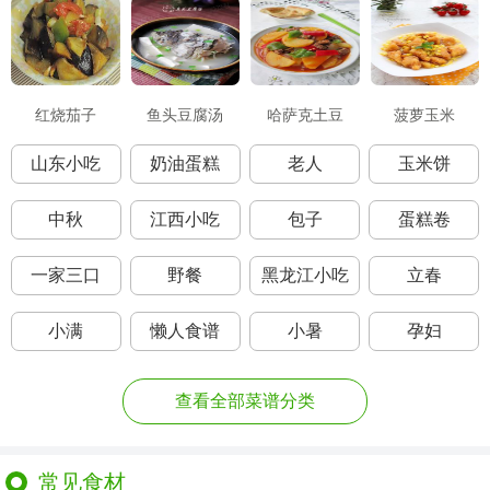
红烧茄子
鱼头豆腐汤
哈萨克土豆
菠萝玉米
山东小吃
奶油蛋糕
老人
玉米饼
中秋
江西小吃
包子
蛋糕卷
一家三口
野餐
黑龙江小吃
立春
小满
懒人食谱
小暑
孕妇
查看全部菜谱分类
常见食材